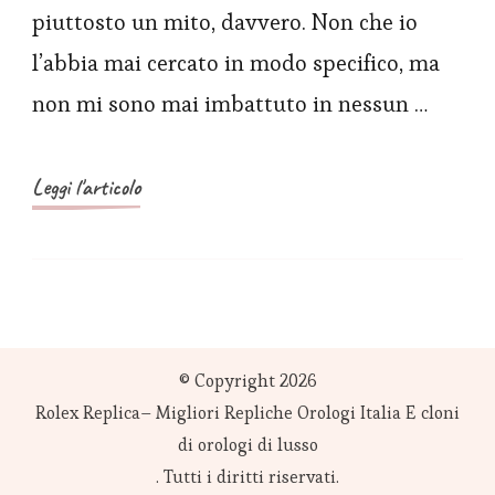
da
piuttosto un mito, davvero. Non che io
polso
l’abbia mai cercato in modo specifico, ma
più
non mi sono mai imbattuto in nessun …
complicati
di
sempre:
Leggi l'articolo
Franck
Muller
Replica
Aeternitas
Mega
© Copyright 2026
4
Rolex Replica– Migliori Repliche Orologi Italia E cloni
Hands-
di orologi di lusso
On
. Tutti i diritti riservati.