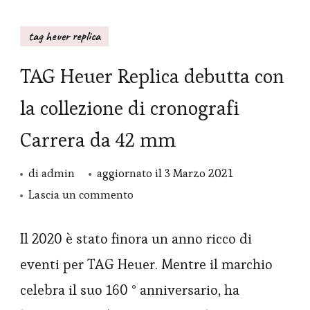
tag heuer replica
TAG Heuer Replica debutta con
la collezione di cronografi
Carrera da 42 mm
di
admin
aggiornato il
3 Marzo 2021
su
Lascia un commento
TAG
Heuer
Il 2020 è stato finora un anno ricco di
Replica
eventi per TAG Heuer. Mentre il marchio
debutta
celebra il suo 160 ° anniversario, ha
con