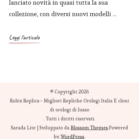
lanciato novità in quasi tutta la sua
la
collezione, con diversi nuovi modelli …
collezione
di
cronografi
Leggi l'articolo
Carrera
da
42
mm
© Copyright 2026
Rolex Replica– Migliori Repliche Orologi Italia E cloni
di orologi di lusso
. Tutti i diritti riservati.
Sarada Lite | Sviluppato da
Blossom Themes
.Powered
by
WordPress
.