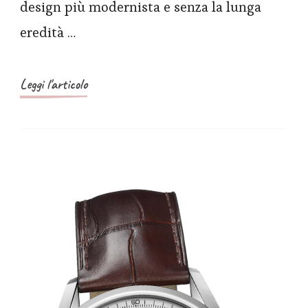
design più modernista e senza la lunga
di
eredità …
orologi
Aquaracer
Professional
Leggi l'articolo
300