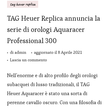
tag heuer replica
TAG Heuer Replica annuncia la
serie di orologi Aquaracer
Professional 300
di
admin
aggiornato il
8 Aprile 2021
su
Lascia un commento
TAG
Heuer
Nell’enorme e di alto profilo degli orologi
Replica
subacquei di lusso tradizionali, il TAG
annuncia
Heuer Aquaracer è stato una sorta di
la
perenne cavallo oscuro. Con una filosofia di
serie