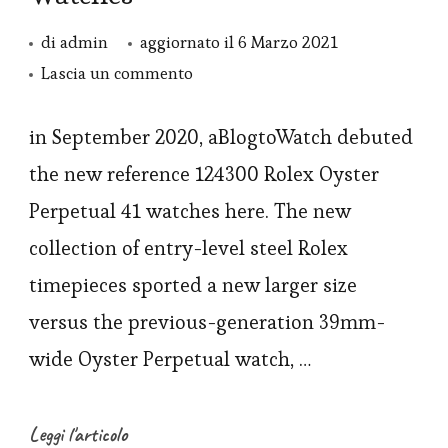
di
admin
aggiornato il
6 Marzo 2021
su
Lascia un commento
Rolex
Replica
in September 2020, aBlogtoWatch debuted
Oyster
the new reference 124300 Rolex Oyster
Perpetual
Perpetual 41 watches here. The new
41
collection of entry-level steel Rolex
Red
timepieces sported a new larger size
Coral
versus the previous-generation 39mm-
Vs
Yellow
wide Oyster Perpetual watch, …
Dial
Watches
Leggi l'articolo