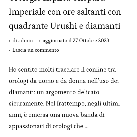
Imperiale con ore saltanti con
quadrante Urushi e diamanti
di
admin
aggiornato il
27 Ottobre 2023
su
Lascia un commento
Orologio
Replica
Ho sentito molti tracciare il confine tra
Chopard
orologi da uomo e da donna nell’uso dei
Imperiale
diamanti: un argomento delicato,
con
sicuramente. Nel frattempo, negli ultimi
ore
anni, è emersa una nuova banda di
saltanti
appassionati di orologi che …
con
quadrante