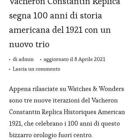
Vacheron Constantin Replica
segna 100 anni di storia
americana del 1921 con un
nuovo trio
di
admin
aggiornato il
8 Aprile 2021
su
Lascia un commento
Vacheron
Constantin
Appena rilasciate su Watches & Wonders
Replica
sono tre nuove iterazioni del Vacheron
segna
Constantin Replica Historiques American
100
1921, che celebrano i 100 anni di questo
anni
bizzarro orologio fuori centro.
di