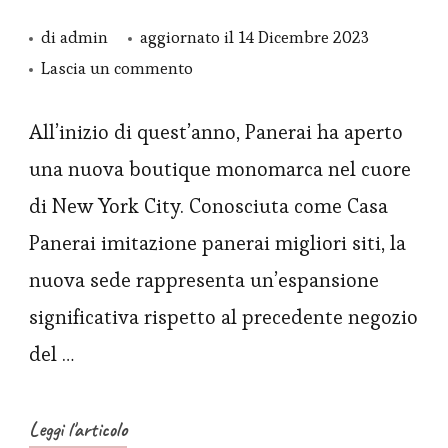
di
admin
aggiornato il
14 Dicembre 2023
su
Lascia un commento
Orologio
Replica
All’inizio di quest’anno, Panerai ha aperto
Panerai
una nuova boutique monomarca nel cuore
Luminor
di New York City. Conosciuta come Casa
BiTempo
Panerai imitazione panerai migliori siti, la
edizione
nuova sede rappresenta un’espansione
New
significativa rispetto al precedente negozio
York
PAM
del …
01467
Leggi l'articolo