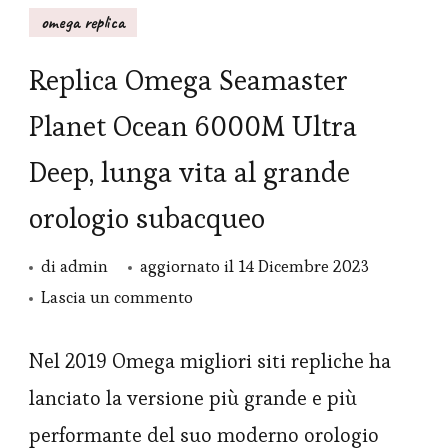
omega replica
Replica Omega Seamaster
Planet Ocean 6000M Ultra
Deep, lunga vita al grande
orologio subacqueo
di
admin
aggiornato il
14 Dicembre 2023
su
Lascia un commento
Replica
Omega
Nel 2019 Omega migliori siti repliche ha
Seamaster
lanciato la versione più grande e più
Planet
performante del suo moderno orologio