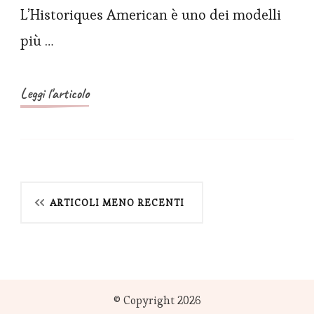
L’Historiques American è uno dei modelli
storia
americana
più …
del
1921
Leggi l'articolo
con
un
nuovo
trio
Navigazione
ARTICOLI MENO RECENTI
articoli
© Copyright 2026