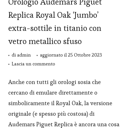
Orologio Audemars Piguet
Replica Royal Oak ‘Jumbo’
extra-sottile in titanio con
vetro metallico sfuso
di
admin
aggiornato il
25 Ottobre 2023
su
Lascia un commento
Orologio
Audemars
Anche con tutti gli orologi sosia che
Piguet
cercano di emulare direttamente o
Replica
simbolicamente il Royal Oak, la versione
Royal
originale (e spesso più costosa) di
Oak
Audemars Piguet Replica è ancora una cosa
‘Jumbo’