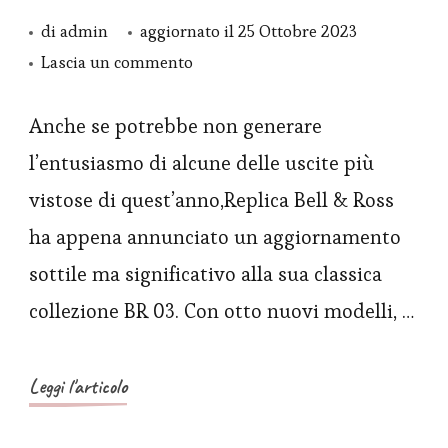
di
admin
aggiornato il
25 Ottobre 2023
su
Lascia un commento
Gli
repliche
Anche se potrebbe non generare
orologi
l’entusiasmo di alcune delle uscite più
Bell
vistose di quest’anno,Replica Bell & Ross
&
ha appena annunciato un aggiornamento
Ross
sottile ma significativo alla sua classica
BR
collezione BR 03. Con otto nuovi modelli, …
03
ridotti
da
Leggi l'articolo
41
mm