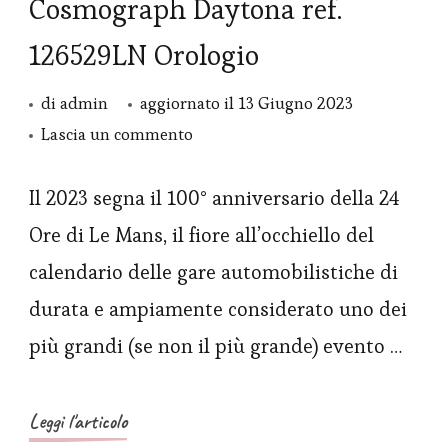
Cosmograph Daytona ref.
126529LN Orologio
di
admin
aggiornato il
13 Giugno 2023
su
Lascia un commento
Rolex
Replica
Il 2023 segna il 100° anniversario della 24
fa
Ore di Le Mans, il fiore all’occhiello del
rivivere
calendario delle gare automobilistiche di
il
durata e ampiamente considerato uno dei
“Paul
più grandi (se non il più grande) evento …
Newman”
con
un
Leggi l'articolo
nuovo