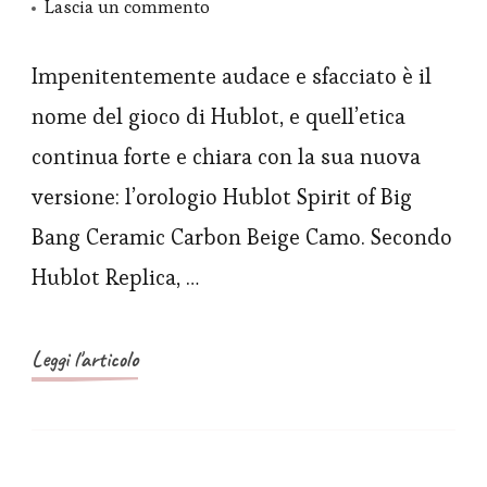
su
Lascia un commento
Replica
Orologio
Impenitentemente audace e sfacciato è il
Hublot
nome del gioco di Hublot, e quell’etica
Spirit
continua forte e chiara con la sua nuova
of
versione: l’orologio Hublot Spirit of Big
Big
Bang Ceramic Carbon Beige Camo. Secondo
Bang
Hublot Replica, …
Ceramic
Carbon
Beige
Leggi l'articolo
Camo