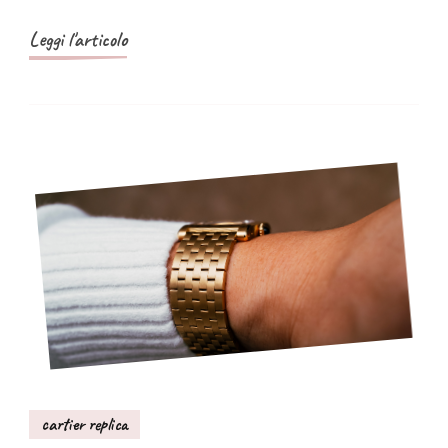
Urushi
Leggi l'articolo
e
diamanti
cartier replica