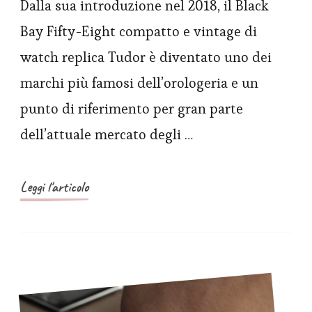
Replica
Dalla sua introduzione nel 2018, il Black
presenta
Bay Fifty-Eight compatto e vintage di
gli
watch replica Tudor è diventato uno dei
orologi
marchi più famosi dell’orologeria e un
Black
punto di riferimento per gran parte
Bay
dell’attuale mercato degli …
Fifty-
Eight
18K
Leggi l'articolo
e
Black
Bay
Fifty-
Eight
925