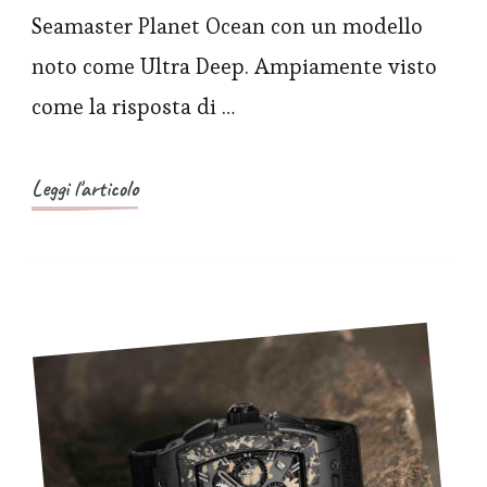
Ocean
Seamaster Planet Ocean con un modello
6000M
noto come Ultra Deep. Ampiamente visto
Ultra
come la risposta di …
Deep,
lunga
vita
Leggi l'articolo
al
grande
orologio
subacqueo