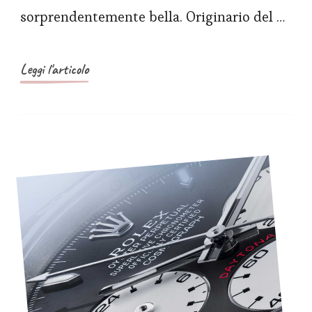
sorprendentemente bella. Originario del …
extra-
sottile
in
Leggi l'articolo
titanio
con
vetro
metallico
sfuso