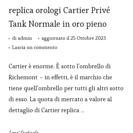
replica orologi Cartier Privé
Tank Normale in oro pieno
di
admin
aggiornato il
25 Ottobre 2023
su
Lascia un commento
replica
orologi
Cartier è enorme. È sotto l’ombrello di
Cartier
Richemont – in effetti, è il marchio che
Privé
tiene quell’ombrello per tutti gli altri sotto
Tank
di esso. La quota di mercato a valore al
Normale
dettaglio di Cartier replica …
in
oro
pieno
Leggi l'articolo