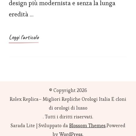
design più modernista e senza la lunga
di
eredità …
orologi
Aquaracer
Professional
Leggi l'articolo
300
© Copyright 2026
Rolex Replica– Migliori Repliche Orologi Italia E cloni
di orologi di lusso
. Tutti i diritti riservati.
Sarada Lite | Sviluppato da
Blossom Themes
.Powered
by
WordPress
.