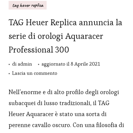
tag heuer replica
TAG Heuer Replica annuncia la
serie di orologi Aquaracer
Professional 300
di
admin
aggiornato il
8 Aprile 2021
su
Lascia un commento
TAG
Heuer
Nell’enorme e di alto profilo degli orologi
Replica
subacquei di lusso tradizionali, il TAG
annuncia
Heuer Aquaracer è stato una sorta di
la
perenne cavallo oscuro. Con una filosofia di
serie