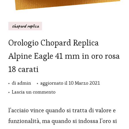
chopard replica
Orologio Chopard Replica
Alpine Eagle 41 mm in oro rosa
18 carati
di
admin
aggiornato il
10 Marzo 2021
su
Lascia un commento
Orologio
Chopard
l’acciaio vince quando si tratta di valore e
Replica
funzionalità, ma quando si indossa l’oro si
Alpine