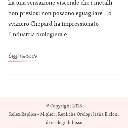
ha una sensazione viscerale che i metalli
Eagle
non preziosi non possono eguagliare. Lo
41
svizzero Chopard ha impressionato
mm
l’industria orologiera e …
in
oro
rosa
Leggi l'articolo
18
carati
© Copyright 2026
Rolex Replica– Migliori Repliche Orologi Italia E cloni
di orologi di lusso