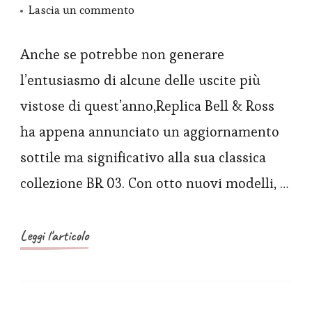
su
Lascia un commento
Gli
repliche
Anche se potrebbe non generare
orologi
l’entusiasmo di alcune delle uscite più
Bell
vistose di quest’anno,Replica Bell & Ross
&
ha appena annunciato un aggiornamento
Ross
sottile ma significativo alla sua classica
BR
collezione BR 03. Con otto nuovi modelli, …
03
ridotti
da
Leggi l'articolo
41
mm