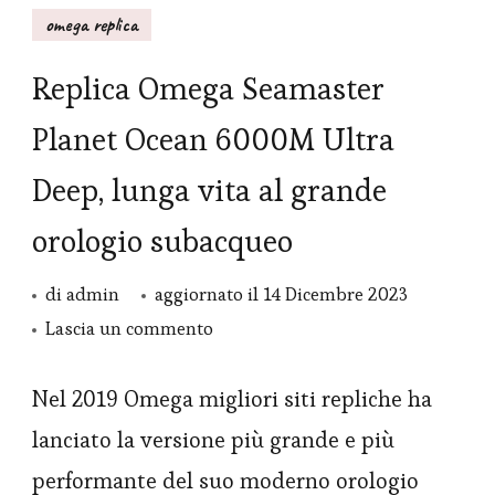
omega replica
Replica Omega Seamaster
Planet Ocean 6000M Ultra
Deep, lunga vita al grande
orologio subacqueo
di
admin
aggiornato il
14 Dicembre 2023
su
Lascia un commento
Replica
Omega
Nel 2019 Omega migliori siti repliche ha
Seamaster
lanciato la versione più grande e più
Planet
performante del suo moderno orologio