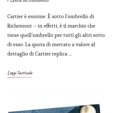
su
Lascia un commento
replica
orologi
Cartier è enorme. È sotto l’ombrello di
Cartier
Richemont – in effetti, è il marchio che
Privé
tiene quell’ombrello per tutti gli altri sotto
Tank
di esso. La quota di mercato a valore al
Normale
dettaglio di Cartier replica …
in
oro
pieno
Leggi l'articolo