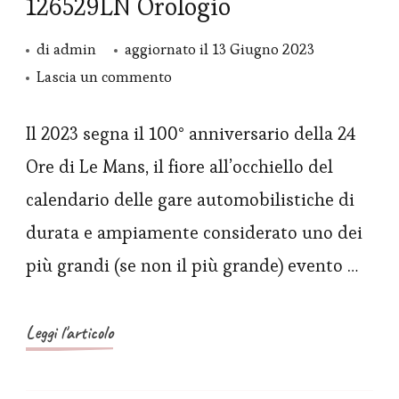
126529LN Orologio
di
admin
aggiornato il
13 Giugno 2023
su
Lascia un commento
Rolex
Replica
Il 2023 segna il 100° anniversario della 24
fa
Ore di Le Mans, il fiore all’occhiello del
rivivere
calendario delle gare automobilistiche di
il
durata e ampiamente considerato uno dei
“Paul
più grandi (se non il più grande) evento …
Newman”
con
un
Leggi l'articolo
nuovo
Cosmograph