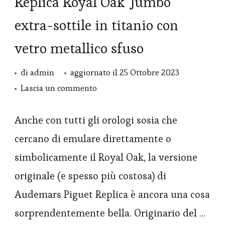
Replica Royal Oak ‘Jumbo’
extra-sottile in titanio con
vetro metallico sfuso
di
admin
aggiornato il
25 Ottobre 2023
su
Lascia un commento
Orologio
Audemars
Anche con tutti gli orologi sosia che
Piguet
cercano di emulare direttamente o
Replica
simbolicamente il Royal Oak, la versione
Royal
originale (e spesso più costosa) di
Oak
Audemars Piguet Replica è ancora una cosa
‘Jumbo’
sorprendentemente bella. Originario del …
extra-