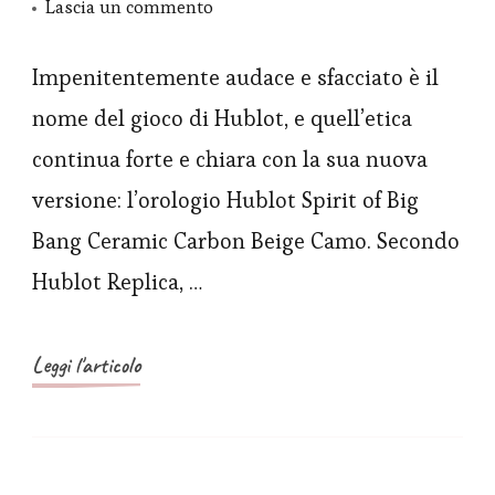
su
Lascia un commento
Replica
Orologio
Impenitentemente audace e sfacciato è il
Hublot
nome del gioco di Hublot, e quell’etica
Spirit
continua forte e chiara con la sua nuova
of
versione: l’orologio Hublot Spirit of Big
Big
Bang Ceramic Carbon Beige Camo. Secondo
Bang
Hublot Replica, …
Ceramic
Carbon
Beige
Leggi l'articolo
Camo