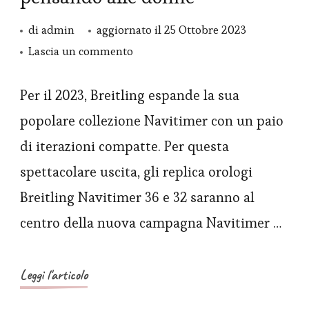
di
admin
aggiornato il
25 Ottobre 2023
su
Lascia un commento
Orologi
Replica
Per il 2023, Breitling espande la sua
Breitling
popolare collezione Navitimer con un paio
Navitimer
di iterazioni compatte. Per questa
36
spettacolare uscita, gli replica orologi
e
Breitling Navitimer 36 e 32 saranno al
32
centro della nuova campagna Navitimer …
realizzati
pensando
alle
Leggi l'articolo
donne