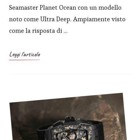
Ocean
Seamaster Planet Ocean con un modello
6000M
noto come Ultra Deep. Ampiamente visto
Ultra
come la risposta di …
Deep,
lunga
vita
Leggi l'articolo
al
grande
orologio
subacqueo