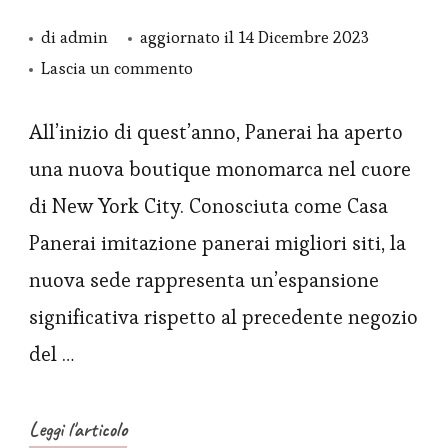
di
admin
aggiornato il
14 Dicembre 2023
su
Lascia un commento
Orologio
Replica
All’inizio di quest’anno, Panerai ha aperto
Panerai
una nuova boutique monomarca nel cuore
Luminor
di New York City. Conosciuta come Casa
BiTempo
Panerai imitazione panerai migliori siti, la
edizione
nuova sede rappresenta un’espansione
New
significativa rispetto al precedente negozio
York
PAM
del …
01467
Leggi l'articolo