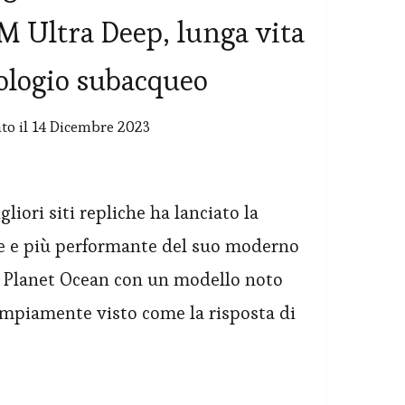
 Ultra Deep, lunga vita
ologio subacqueo
to il
14 Dicembre 2023
u
eplica
mega
iori siti repliche ha lanciato la
eamaster
e e più performante del suo moderno
lanet
 Planet Ocean con un modello noto
cean
mpiamente visto come la risposta di
000M
ltra
eep,