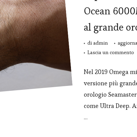
Ocean 6000M
al grande or
di
admin
aggiorna
s
Lascia un commento
R
O
Nel 2019 Omega migl
S
versione più grand
P
orologio Seamaster
O
come Ultra Deep. A
6
…
U
D