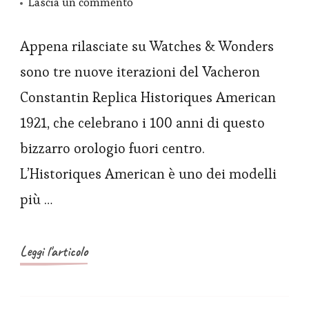
su
Lascia un commento
Vacheron
Constantin
Appena rilasciate su Watches & Wonders
Replica
sono tre nuove iterazioni del Vacheron
segna
Constantin Replica Historiques American
100
1921, che celebrano i 100 anni di questo
anni
bizzarro orologio fuori centro.
di
L’Historiques American è uno dei modelli
storia
americana
più …
del
1921
Leggi l'articolo
con
un
nuovo