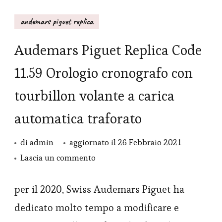
audemars piguet replica
Audemars Piguet Replica Code
11.59 Orologio cronografo con
tourbillon volante a carica
automatica traforato
di
admin
aggiornato il
26 Febbraio 2021
su
Lascia un commento
Audemars
Piguet
per il 2020, Swiss Audemars Piguet ha
Replica
dedicato molto tempo a modificare e
Code