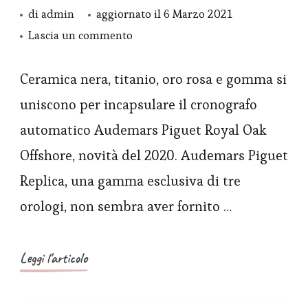
di
admin
aggiornato il
6 Marzo 2021
su
Lascia un commento
Orologio
Audemars
Ceramica nera, titanio, oro rosa e gomma si
Piguet
uniscono per incapsulare il cronografo
Replica
automatico Audemars Piguet Royal Oak
Royal
Offshore, novità del 2020. Audemars Piguet
Oak
Replica, una gamma esclusiva di tre
Offshore
orologi, non sembra aver fornito …
con
carica
automatica
Leggi l'articolo
cronografo
da