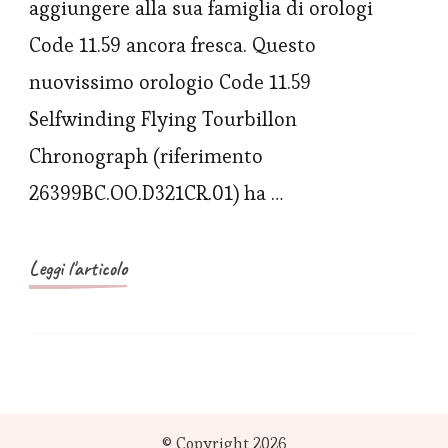
aggiungere alla sua famiglia di orologi
11.59
Code 11.59 ancora fresca. Questo
Orologio
nuovissimo orologio Code 11.59
cronografo
Selfwinding Flying Tourbillon
con
tourbillon
Chronograph (riferimento
volante
26399BC.OO.D321CR.01) ha …
a
carica
Leggi l'articolo
automatica
traforato
© Copyright 2026