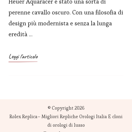
Heuer Aquaracer è stato una sorta di
la
perenne cavallo oscuro. Con una filosofia di
serie
design più modernista e senza la lunga
di
eredità …
orologi
Aquaracer
Professional
Leggi l'articolo
300
© Copyright 2026
Rolex Replica– Migliori Repliche Orologi Italia E cloni
di orologi di lusso