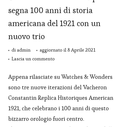
segna 100 anni di storia
americana del 1921 con un
nuovo trio
di
admin
aggiornato il
8 Aprile 2021
su
Lascia un commento
Vacheron
Constantin
Appena rilasciate su Watches & Wonders
Replica
sono tre nuove iterazioni del Vacheron
segna
Constantin Replica Historiques American
100
1921, che celebrano i 100 anni di questo
anni
bizzarro orologio fuori centro.
di