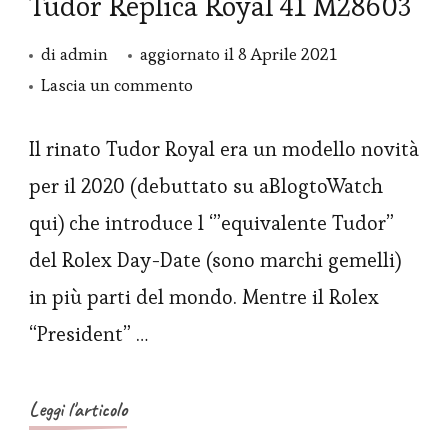
Tudor Replica Royal 41 M28603
di
admin
aggiornato il
8 Aprile 2021
su
Lascia un commento
Tudor
Replica
Il rinato Tudor Royal era un modello novità
Royal
per il 2020 (debuttato su aBlogtoWatch
41
qui) che introduce l ‘”equivalente Tudor”
M28603
del Rolex Day-Date (sono marchi gemelli)
in più parti del mondo. Mentre il Rolex
“President” …
Leggi l'articolo