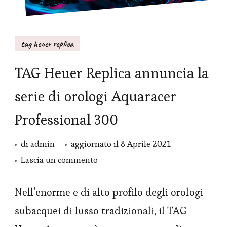
tag heuer replica
TAG Heuer Replica annuncia la
serie di orologi Aquaracer
Professional 300
di
admin
aggiornato il
8 Aprile 2021
su
Lascia un commento
TAG
Heuer
Nell’enorme e di alto profilo degli orologi
Replica
subacquei di lusso tradizionali, il TAG
annuncia