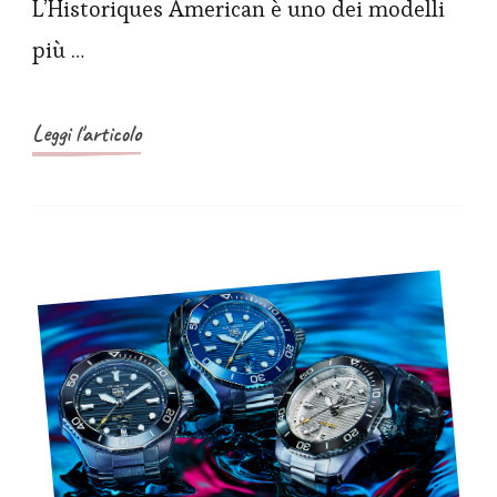
L’Historiques American è uno dei modelli
storia
americana
più …
del
1921
Leggi l'articolo
con
un
nuovo
trio