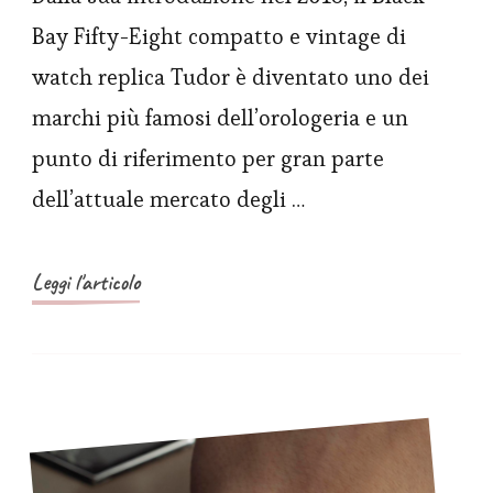
presenta
Bay Fifty-Eight compatto e vintage di
gli
watch replica Tudor è diventato uno dei
orologi
marchi più famosi dell’orologeria e un
Black
punto di riferimento per gran parte
Bay
dell’attuale mercato degli …
Fifty-
Eight
18K
Leggi l'articolo
e
Black
Bay
Fifty-
Eight
925